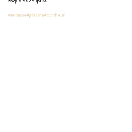
risque de coupure. 
#terrasse
#piscine
#bonheur