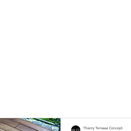
urent : 07 63 10 74 13
Accueil
Grès Cérame
Bois
Plage de pi
Thierry Terrasse Concept