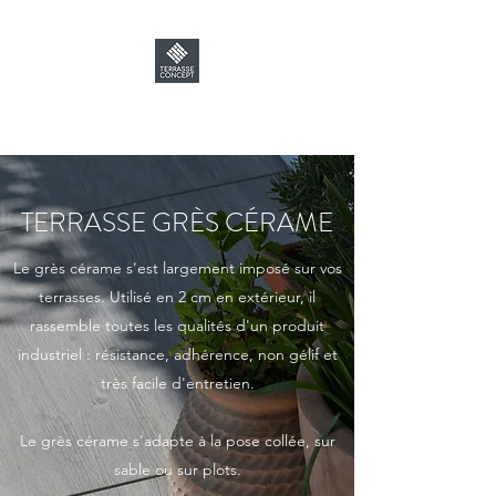
TERRASSE CONCEPT
TERRASSE GRÈS CÉRAME
Le grès cérame s'est largement imposé sur vos
terrasses. Utilisé en 2 cm en extérieur, il
rassemble toutes les qualités d'un produit
industriel : résistance, adhérence, non gélif et
très facile d'entretien.
Le grès cérame s'adapte à la pose collée, sur
sable ou sur plots.