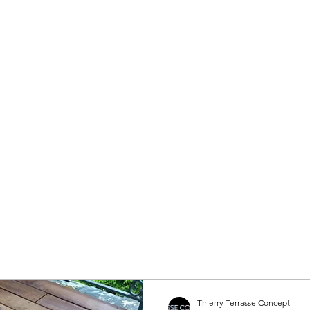
urent : 07 63 10 74 13
Accueil
Grès Cérame
Bois
Plage de pi
Thierry Terrasse Concept