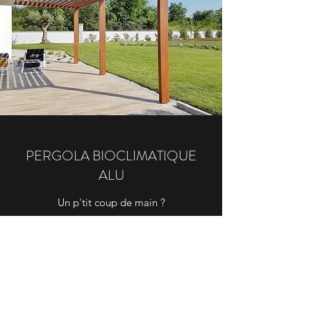
PERGOLA BIOCLIMATIQUE
ALU
Un p'tit coup de main ?
PERGOLACONCEPT.FR